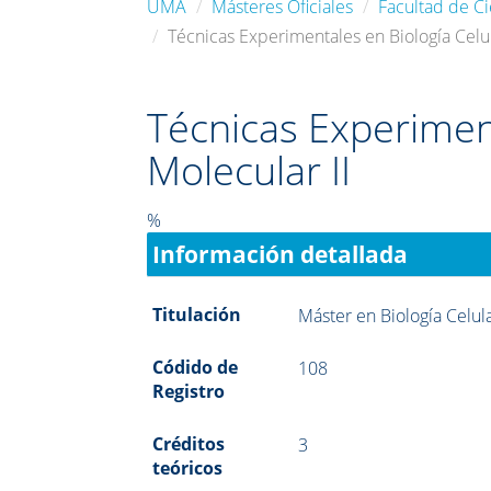
UMA
Másteres Oficiales
Facultad de Ci
Técnicas Experimentales en Biología Celul
Técnicas Experiment
Molecular II
%
Información detallada
Titulación
Máster en Biología Celul
Códido de
108
Registro
Créditos
3
teóricos