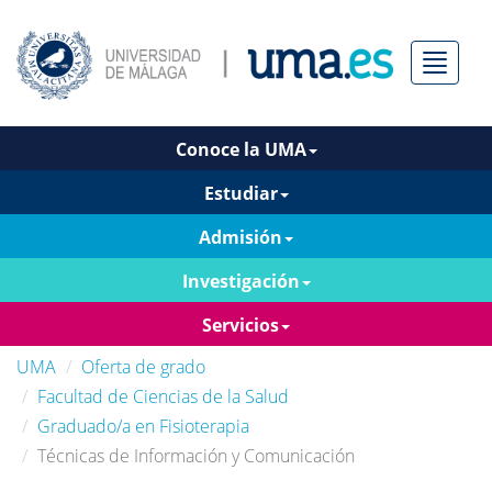
Menú
Conoce la UMA
Estudiar
Admisión
Investigación
Servicios
UMA
Oferta de grado
Facultad de Ciencias de la Salud
Graduado/a en Fisioterapia
Técnicas de Información y Comunicación