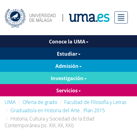
Menú
Conoce la UMA
Estudiar
Admisión
Investigación
Servicios
UMA
Oferta de grado
Facultad de Filosofía y Letras
Graduado/a en Historia del Arte . Plan 2015
Historia, Cultura y Sociedad de la Edad
Contemporánea (ss. XIX, XX, XXI)