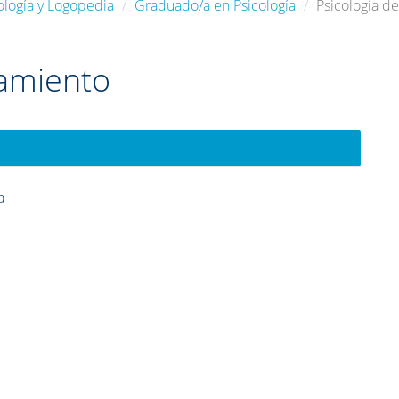
ología y Logopedia
Graduado/a en Psicología
Psicología d
samiento
a