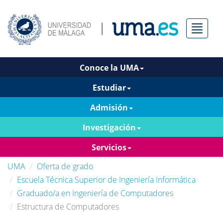
Menú
Conoce la UMA
Estudiar
Admisión
Investigación
Servicios
UMA
Oferta de grado
Escuela Técnica Superior de Ingeniería Informática
Graduado/a en Ingeniería de Computadores
Estructura de Computadores