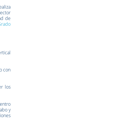
ealiza
ector
ad de
Grado
rtical
do con
r los
centro
cabo y
iones