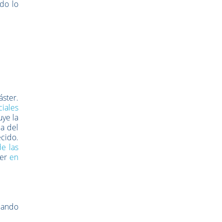
odo lo
ster.
ciales
uye la
ca del
cido.
e las
ter
en
uando