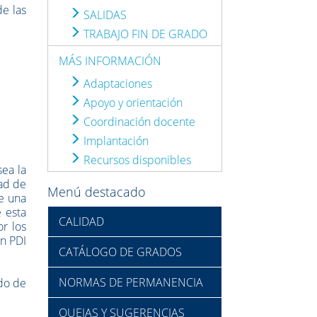
de las
SALIDAS
TRABAJO FIN DE GRADO
MÁS INFORMACIÓN
Adaptaciones
Apoyo y orientación
Coordinación docente
Implantación
Recursos disponibles
ea la
dad de
Menú destacado
e una
 esta
CALIDAD
r los
un PDI
CATÁLOGO DE GRADOS
NORMAS DE PERMANENCIA
do de
QUEJAS Y SUGERENCIAS