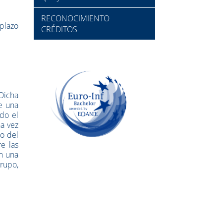
RECONOCIMIENTO
plazo
CRÉDITOS
Dicha
e una
do el
a vez
to del
e las
an una
grupo,