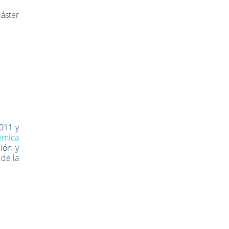
áster
011 y
émica
ión y
 de la