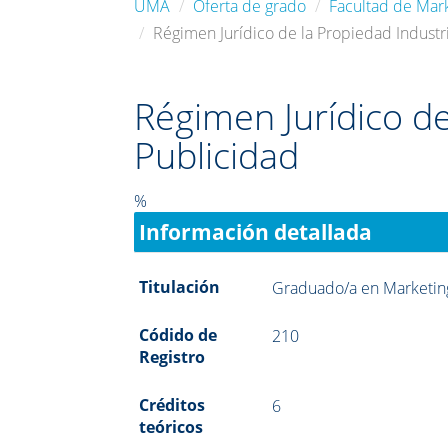
UMA
Oferta de grado
Facultad de Mark
Régimen Jurídico de la Propiedad Industri
Régimen Jurídico de 
Publicidad
%
Información detallada
Titulación
Graduado/a en Marketing
Códido de
210
Registro
Créditos
6
teóricos