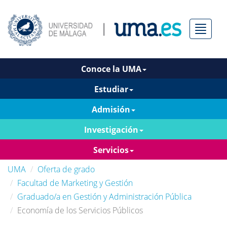
Menú
Conoce la UMA
Estudiar
Admisión
Investigación
Servicios
UMA
Oferta de grado
Facultad de Marketing y Gestión
Graduado/a en Gestión y Administración Pública
Economía de los Servicios Públicos