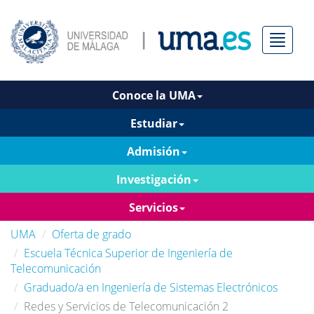
Menú
Conoce la UMA
Estudiar
Admisión
Investigación
Servicios
UMA
Oferta de grado
Escuela Técnica Superior de Ingeniería de
Telecomunicación
Graduado/a en Ingeniería de Sistemas Electrónicos
Redes y Servicios de Telecomunicación 2