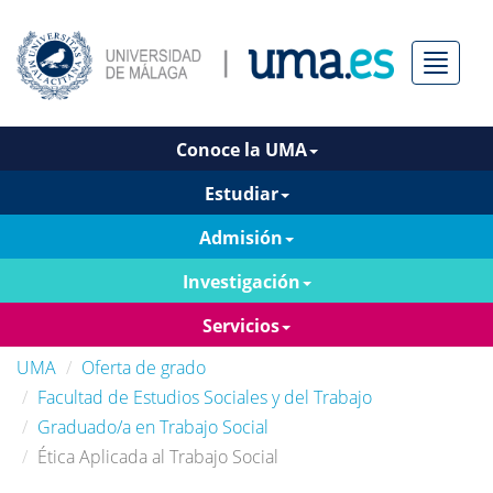
Menú
Conoce la UMA
Estudiar
Admisión
Investigación
Servicios
UMA
Oferta de grado
Facultad de Estudios Sociales y del Trabajo
Graduado/a en Trabajo Social
Ética Aplicada al Trabajo Social