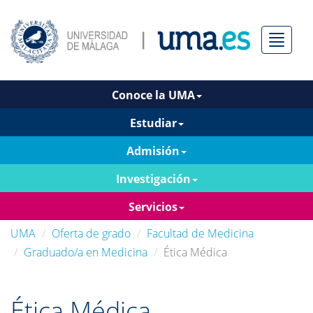
Menú
Conoce la UMA
Estudiar
Admisión
Investigación
Servicios
UMA
Oferta de grado
Facultad de Medicina
Graduado/a en Medicina
Ética Médica
Ética Médica