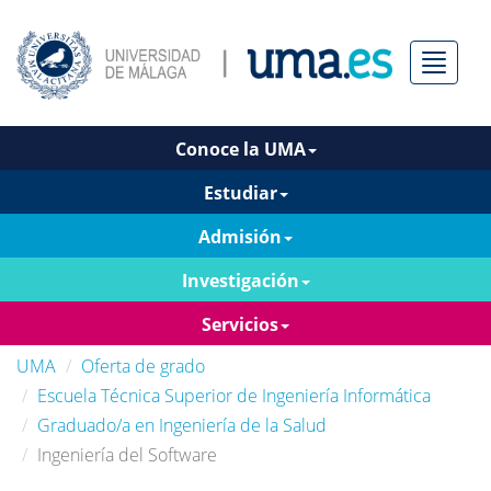
Menú
Conoce la UMA
Estudiar
Admisión
Investigación
Servicios
UMA
Oferta de grado
Escuela Técnica Superior de Ingeniería Informática
Graduado/a en Ingeniería de la Salud
Ingeniería del Software