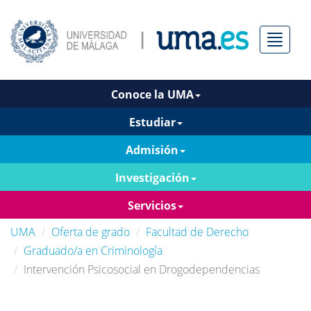
Menú
Conoce la UMA
Estudiar
Admisión
Investigación
Servicios
UMA
Oferta de grado
Facultad de Derecho
Graduado/a en Criminología
Intervención Psicosocial en Drogodependencias