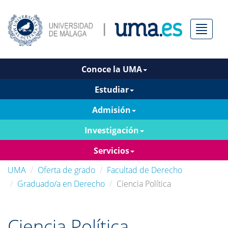
Menú
Conoce la UMA
Estudiar
Admisión
Investigación
Servicios
UMA
Oferta de grado
Facultad de Derecho
Graduado/a en Derecho
Ciencia Política
Ciencia Política