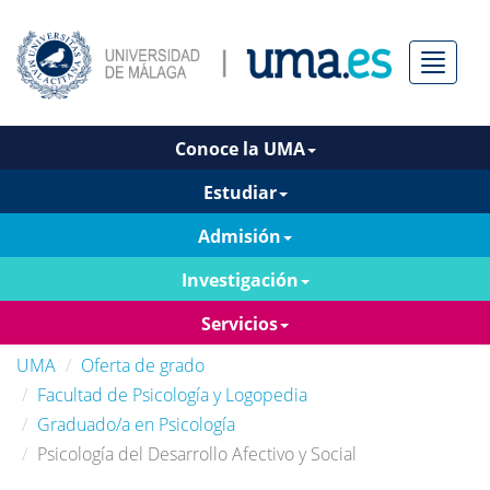
Menú
Conoce la UMA
Estudiar
Admisión
Investigación
Servicios
UMA
Oferta de grado
Facultad de Psicología y Logopedia
Graduado/a en Psicología
Psicología del Desarrollo Afectivo y Social