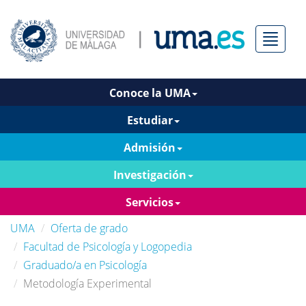
Menú
Conoce la UMA
Estudiar
Admisión
Investigación
Servicios
UMA
Oferta de grado
Facultad de Psicología y Logopedia
Graduado/a en Psicología
Metodología Experimental