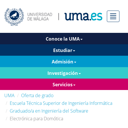
Menú
Conoce la UMA
Estudiar
Admisión
Investigación
Servicios
UMA
Oferta de grado
Escuela Técnica Superior de Ingeniería Informática
Graduado/a en Ingeniería del Software
Electrónica para Domótica