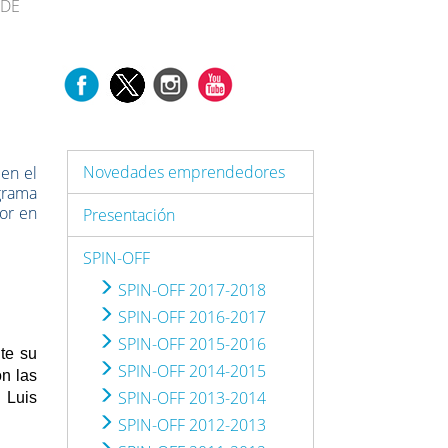
NDE
Novedades emprendedores
en el
grama
or en
Presentación
SPIN-OFF
SPIN-OFF 2017-2018
SPIN-OFF 2016-2017
SPIN-OFF 2015-2016
nte su
SPIN-OFF 2014-2015
on las
SPIN-OFF 2013-2014
 Luis
SPIN-OFF 2012-2013