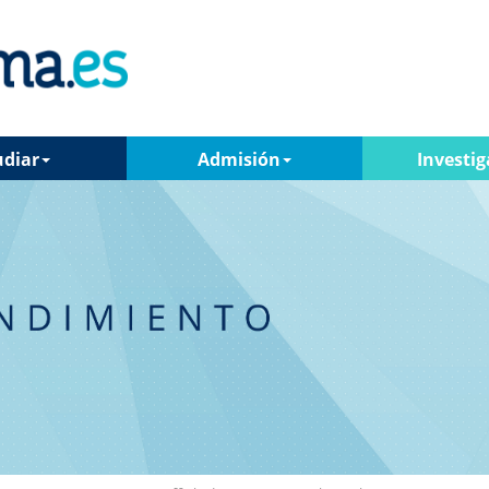
udiar
Admisión
Investig