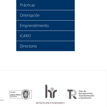
Prácticas
Orientación
Emprendimiento
ICARO
Directorio