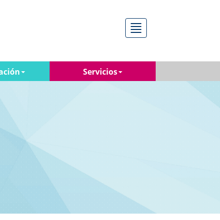
Menú
ación
Servicios