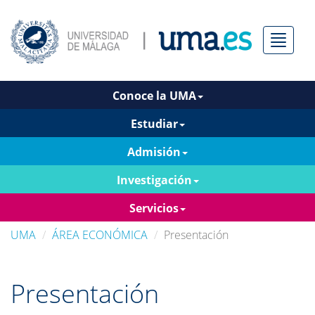
Menú
Conoce la UMA
Estudiar
Admisión
Investigación
Servicios
UMA
ÁREA ECONÓMICA
Presentación
Presentación