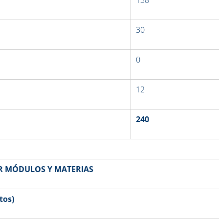
30
0
12
240
R MÓDULOS Y MATERIAS
tos)