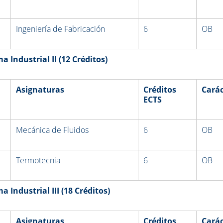
Ingeniería de Fabricación
6
OB
 Industrial II
(12 Créditos)
Asignaturas
Créditos
Carác
ECTS
Mecánica de Fluidos
6
OB
Termotecnia
6
OB
 Industrial III
(18 Créditos)
Asignaturas
Créditos
Carác