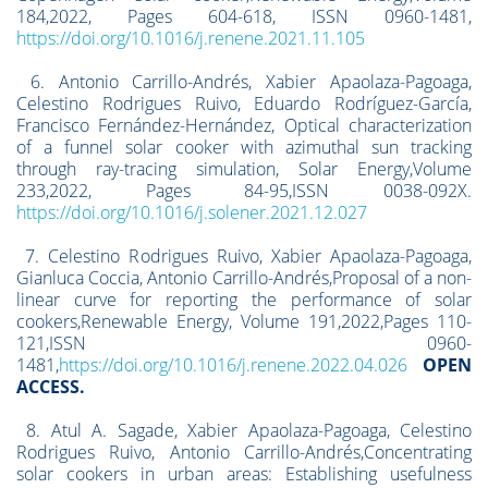
184,2022, Pages 604-618, ISSN 0960-1481,
https://doi.org/10.1016/j.renene.2021.11.105
6. Antonio Carrillo-Andrés, Xabier Apaolaza-Pagoaga,
Celestino Rodrigues Ruivo, Eduardo Rodríguez-García,
Francisco Fernández-Hernández, Optical characterization
of a funnel solar cooker with azimuthal sun tracking
through ray-tracing simulation, Solar Energy,Volume
233,2022, Pages 84-95,ISSN 0038-092X.
https://doi.org/10.1016/j.solener.2021.12.027
7. Celestino Rodrigues Ruivo, Xabier Apaolaza-Pagoaga,
Gianluca Coccia, Antonio Carrillo-Andrés,Proposal of a non-
linear curve for reporting the performance of solar
cookers,Renewable Energy, Volume 191,2022,Pages 110-
121,ISSN 0960-
1481,
https://doi.org/10.1016/j.renene.2022.04.026
OPEN
ACCESS.
8. Atul A. Sagade, Xabier Apaolaza-Pagoaga, Celestino
Rodrigues Ruivo, Antonio Carrillo-Andrés,Concentrating
solar cookers in urban areas: Establishing usefulness