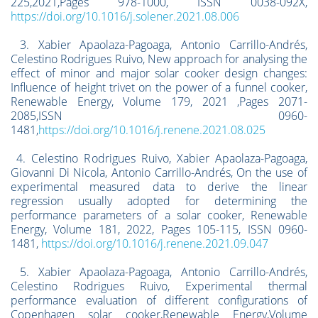
225,2021,Pages 978-1000, ISSN 0038-092X,
https://doi.org/10.1016/j.solener.2021.08.006
3. Xabier Apaolaza-Pagoaga, Antonio Carrillo-Andrés,
Celestino Rodrigues Ruivo, New approach for analysing the
effect of minor and major solar cooker design changes:
Influence of height trivet on the power of a funnel cooker,
Renewable Energy, Volume 179, 2021 ,Pages 2071-
2085,ISSN 0960-
1481,
https://doi.org/10.1016/j.renene.2021.08.025
4. Celestino Rodrigues Ruivo, Xabier Apaolaza-Pagoaga,
Giovanni Di Nicola, Antonio Carrillo-Andrés, On the use of
experimental measured data to derive the linear
regression usually adopted for determining the
performance parameters of a solar cooker, Renewable
Energy, Volume 181, 2022, Pages 105-115, ISSN 0960-
1481,
https://doi.org/10.1016/j.renene.2021.09.047
5. Xabier Apaolaza-Pagoaga, Antonio Carrillo-Andrés,
Celestino Rodrigues Ruivo, Experimental thermal
performance evaluation of different configurations of
Copenhagen solar cooker,Renewable Energy,Volume