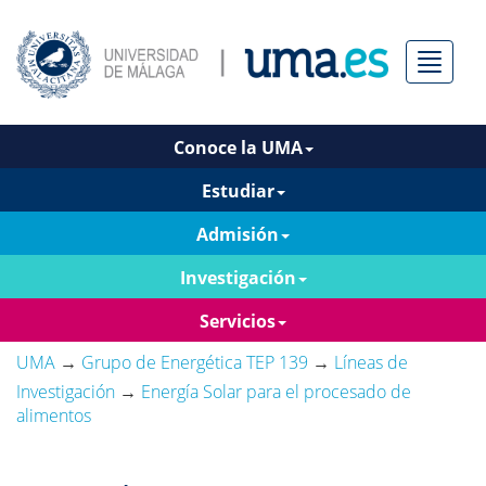
Menú
Conoce la UMA
Estudiar
Admisión
Investigación
Servicios
UMA
→
Grupo de Energética TEP 139
→
Líneas de
Investigación
→
Energía Solar para el procesado de
alimentos