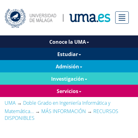
Menú
Conoce la UMA
Estudiar
Admisión
Investigación
Servicios
UMA
→
Doble Grado en Ingeniería Informática y
Matemática...
→
MÁS INFORMACIÓN
→
RECURSOS
DISPONIBLES