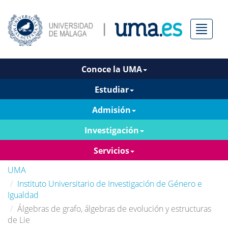
Menú
Conoce la UMA
Estudiar
Admisión
Investigación
Servicios
UMA
Instituto Universitario de Investigación de Género e
Igualdad
Álgebras de grafo, álgebras de evolución y estructuras
de Lie