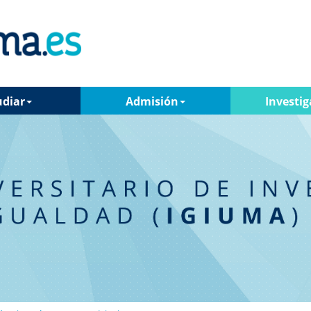
udiar
Admisión
Investig