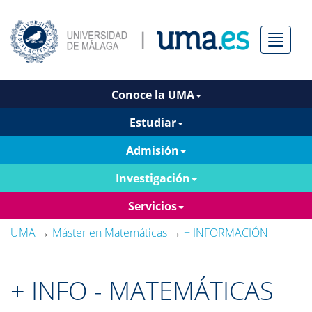
Menú
Conoce la UMA
Estudiar
Admisión
Investigación
Servicios
UMA
→
Máster en Matemáticas
→
+ INFORMACIÓN
+ INFO - MATEMÁTICAS