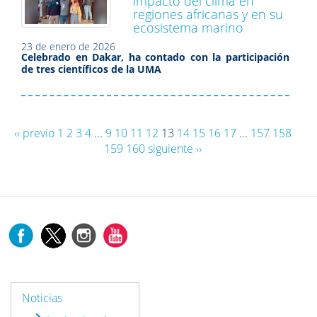
impacto del clima en
regiones africanas y en su
ecosistema marino
23 de enero de 2026
Celebrado en Dakar, ha contado con la participación
de tres científicos de la UMA
‹‹ previo
1
2
3
4
...
9
10
11
12
13
14
15
16
17
...
157
158
159
160
siguiente ››
Noticias