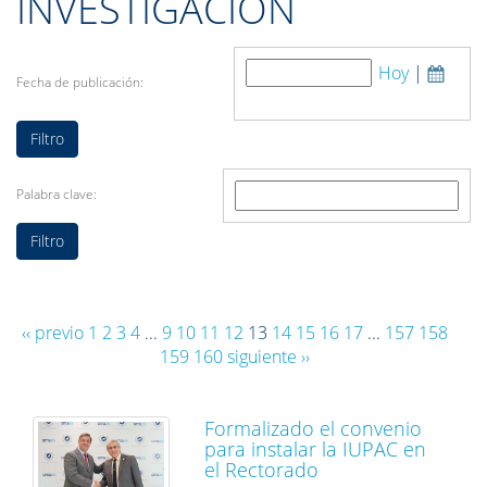
INVESTIGACIÓN
Hoy
|
Fecha de publicación:
Palabra clave:
‹‹ previo
1
2
3
4
...
9
10
11
12
13
14
15
16
17
...
157
158
159
160
siguiente ››
Formalizado el convenio
para instalar la IUPAC en
el Rectorado