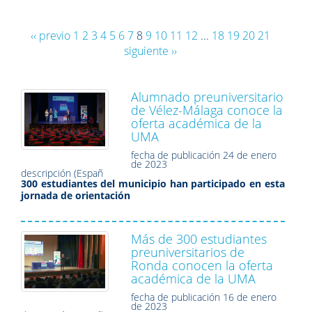
‹‹ previo
1
2
3
4
5
6
7
8
9
10
11
12
...
18
19
20
21
siguiente ››
Alumnado preuniversitario
de Vélez-Málaga conoce la
oferta académica de la
UMA
fecha de publicación
24 de enero
de 2023
descripción (Españ
300 estudiantes del municipio han participado en esta
jornada de orientación
Más de 300 estudiantes
preuniversitarios de
Ronda conocen la oferta
académica de la UMA
fecha de publicación
16 de enero
de 2023