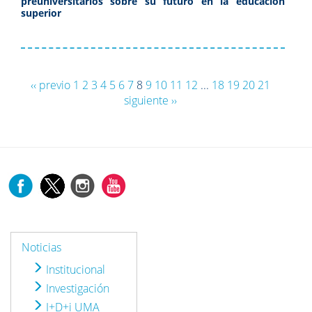
preuniversitarios sobre su futuro en la educación
superior
‹‹ previo
1
2
3
4
5
6
7
8
9
10
11
12
...
18
19
20
21
siguiente ››
Noticias
Institucional
Investigación
I+D+i UMA