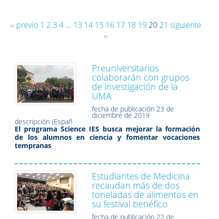
‹‹ previo
1
2
3
4
...
13
14
15
16
17
18
19
20
21
siguiente
››
Preuniversitarios
colaborarán con grupos
de investigación de la
UMA
fecha de publicación
23 de
diciembre de 2019
descripción (Españ
El programa Science IES busca mejorar la formación
de los alumnos en ciencia y fomentar vocaciones
tempranas
Estudiantes de Medicina
recaudan más de dos
toneladas de alimentos en
su festival benéfico
fecha de publicación
22 de