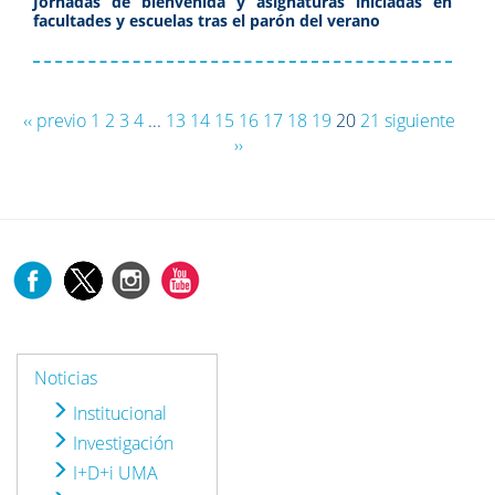
Jornadas de bienvenida y asignaturas iniciadas en
facultades y escuelas tras el parón del verano
‹‹ previo
1
2
3
4
...
13
14
15
16
17
18
19
20
21
siguiente
››
Noticias
Institucional
Investigación
I+D+i UMA