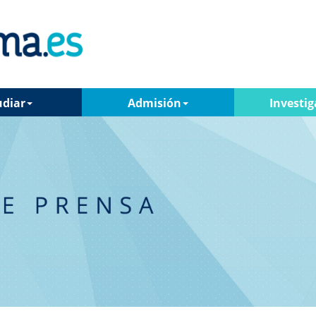
udiar
Admisión
Investig