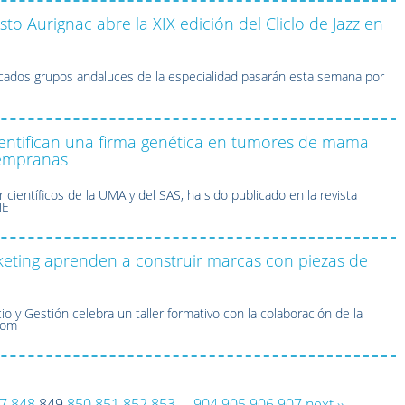
sto Aurignac abre la XIX edición del Cliclo de Jazz en
cados grupos andaluces de la especialidad pasarán esta semana por
dentifican una firma genética en tumores de mama
tempranas
or científicos de la UMA y del SAS, ha sido publicado en la revista
NE
eting aprenden a construir marcas con piezas de
o y Gestión celebra un taller formativo con la colaboración de la
.com
7
848
849
850
851
852
853
...
904
905
906
907
next ››