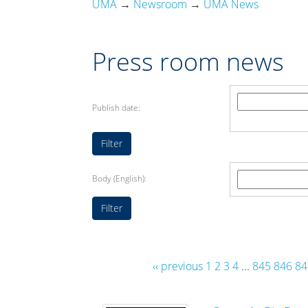
UMA
→
Newsroom
→
UMA News
Press room news
Publish date:
Body (English):
‹‹ previous
1
2
3
4
...
845
846
84