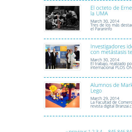
El octeto de Erne
la UMA
March 30, 2014
Tres de los más desta
el Paraninfo
Investigadores i
con metástasis 
March 30, 2014
El trabajo, realizado p
internacional PLOS O
Alumnos de Mark
Lego
March 29, 2014
La Facultad de Comerci
revista digital Branzai
‹‹ previous
1
2
3
4
...
845
846
84