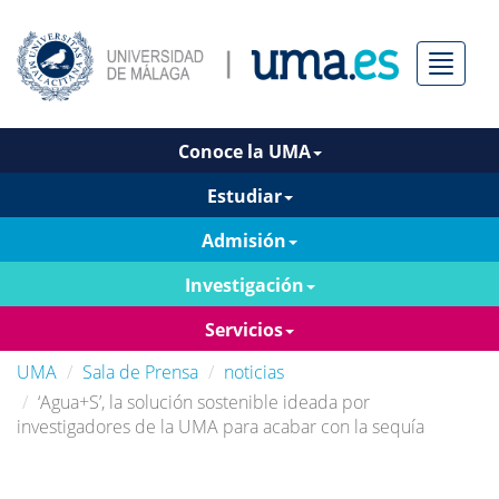
Menú
Conoce la UMA
Estudiar
Admisión
Investigación
Servicios
UMA
Sala de Prensa
noticias
‘Agua+S’, la solución sostenible ideada por
investigadores de la UMA para acabar con la sequía