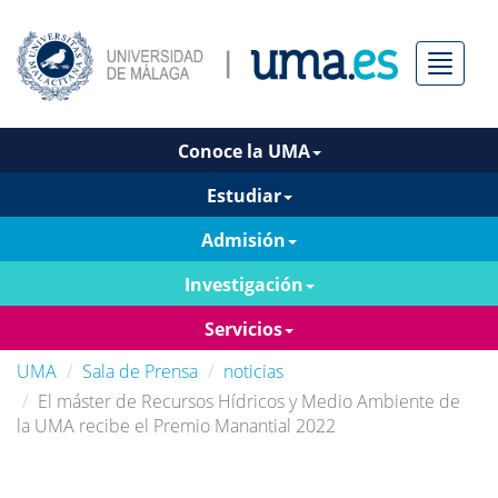
Menú
Conoce la UMA
Estudiar
Admisión
Investigación
Servicios
UMA
Sala de Prensa
noticias
El máster de Recursos Hídricos y Medio Ambiente de
la UMA recibe el Premio Manantial 2022