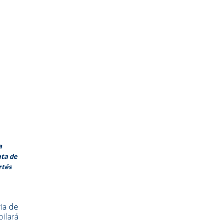
a
nta de
rtés
ria de
ilará