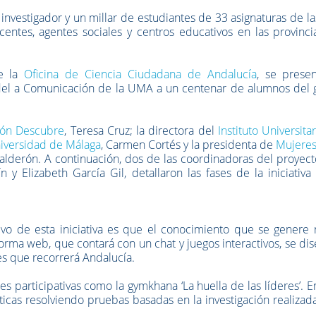
investigador y un millar de estudiantes de 33 asignaturas de la
entes, agentes sociales y centros educativos en las provinci
e la
Oficina de Ciencia Ciudadana de Andalucía
, se presen
del a Comunicación de la UMA
a un centenar de alumnos del 
ión Descubre
, Teresa Cruz; la directora del
Instituto Universita
niversidad de Málaga
, Carmen Cortés y la presidenta de
Mujeres
alderón. A continuación, dos de las coordinadoras del proyec
y Elizabeth García Gil, detallaron las fases de la iniciativa
ivo de esta iniciativa es que el conocimiento que se genere 
forma web, que contará con un chat y juegos interactivos, se di
es que recorrerá Andalucía.
es participativas como la gymkhana ‘La huella de las líderes’. En
cas resolviendo pruebas basadas en la investigación realizada