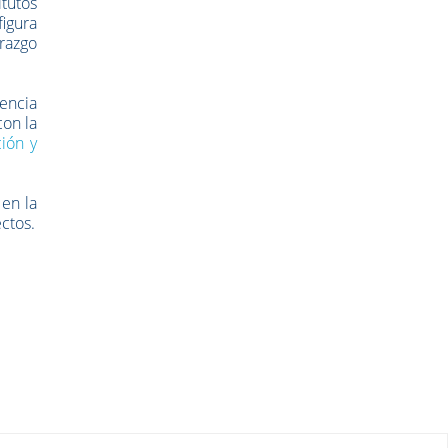
itutos
figura
erazgo
iencia
con la
ción y
 en la
ectos.