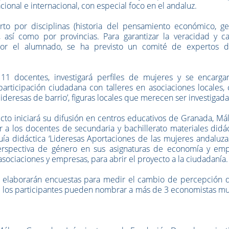
acional e internacional, con especial foco en el andaluz.
rto por disciplinas (historia del pensamiento económico, ges
), así como por provincias. Para garantizar la veracidad y c
 por el alumnado, se ha previsto un comité de expertos d
r 11 docentes, investigará perfiles de mujeres y se encarga
participación ciudadana con talleres en asociaciones locales
‘lideresas de barrio’, figuras locales que merecen ser investigada
yecto iniciará su difusión en centros educativos de Granada, Má
ar a los docentes de secundaria y bachillerato materiales didá
guía didáctica ‘Lideresas Aportaciones de las mujeres andaluza
perspectiva de género en sus asignaturas de economía y emp
sociaciones y empresas, para abrir el proyecto a la ciudadanía.
oras elaborarán encuestas para medir el cambio de percepción 
i los participantes pueden nombrar a más de 3 economistas mu