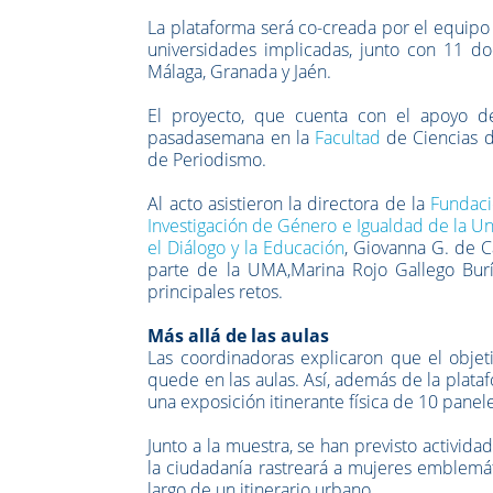
La plataforma será co-creada por el equipo 
universidades implicadas, junto con 11 doc
Málaga, Granada y Jaén.
El proyecto, que cuenta con el apoyo d
pasada
semana en la
Facultad
de Ciencias 
de Periodismo.
Al acto asistieron la directora de la
Fundac
Investigación de Género e Igualdad de la U
el Diálogo y la Educación
, Giovanna G. de C
parte de la UMA,Marina Rojo Gallego Burín 
principales retos.
Más allá de las aulas
Las coordinadoras explicaron que el objet
quede en las aulas. Así, además de la plata
una exposición itinerante física de 10 panel
Junto a la muestra, se han previsto actividad
la ciudadanía rastreará a mujeres emblemáti
largo de un itinerario urbano.