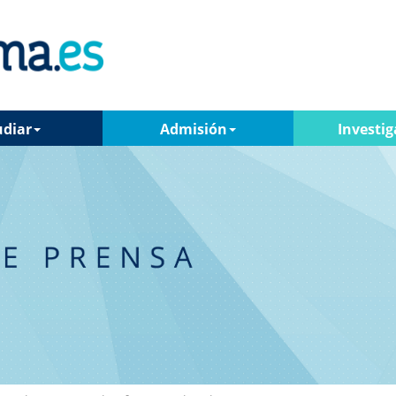
udiar
Admisión
Investig