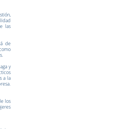
tión,
alidad
e las
rá de
, como
s.
laga y
cticos
s a la
resa.
de los
jeres