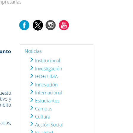
mpresarias
Noticias
junto
Institucional
Investigación
I+D+i UMA
Innovación
Internacional
uesto
tivo y
Estudiantes
ámbito
Campus
Cultura
dadas,
Acción Social
Igualdad