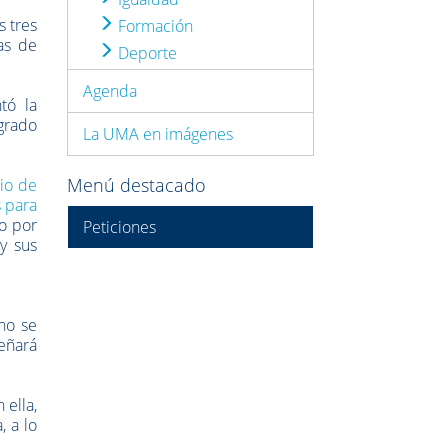
s tres
Formación
as de
Deporte
Agenda
tó la
grado
La UMA en imágenes
Menú destacado
rio de
 para
to por
Peticiones
 y sus
no se
señará
 ella,
, a lo