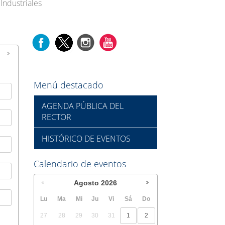
Industriales
Menú destacado
AGENDA PÚBLICA DEL
RECTOR
HISTÓRICO DE EVENTOS
Calendario de eventos
Agosto
2026
Lu
Ma
Mi
Ju
Vi
Sá
Do
27
28
29
30
31
1
2