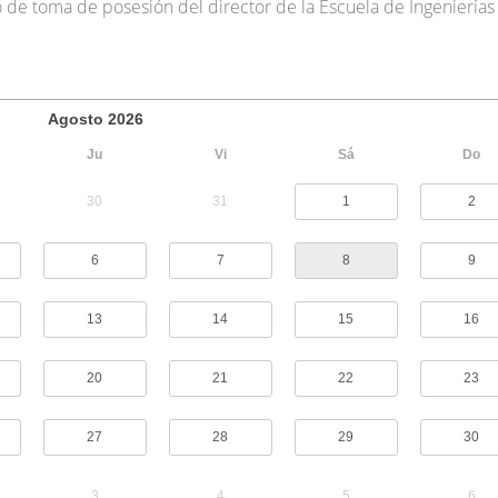
 de toma de posesión del director de la Escuela de Ingenierías 
Agosto
2026
Ju
Vi
Sá
Do
30
31
1
2
6
7
8
9
13
14
15
16
20
21
22
23
27
28
29
30
3
4
5
6