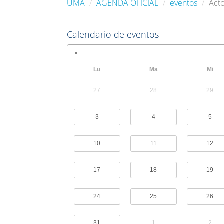
UMA
AGENDA OFICIAL
eventos
Acto
Calendario de eventos
Lu
Ma
Mi
27
28
29
3
4
5
10
11
12
17
18
19
24
25
26
31
1
2