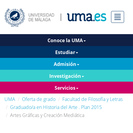
Menú
Conoce la UMA
Estudiar
Admisión
Investigación
Servicios
UMA
Oferta de grado
Facultad de Filosofía y Letras
Graduado/a en Historia del Arte . Plan 2015
Artes Gráficas y Creación Mediática