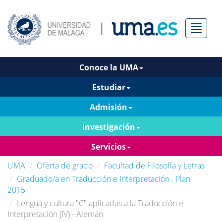
Menú
Conoce la UMA
Estudiar
Admisión
Investigación
Servicios
UMA
Oferta de grado
Facultad de Filosofía y Letras
Graduado/a en Traducción e Interpretación . Plan
2015
Lengua y cultura "C" aplicadas a la Traducción e
Interpretación (IV) - Alemán