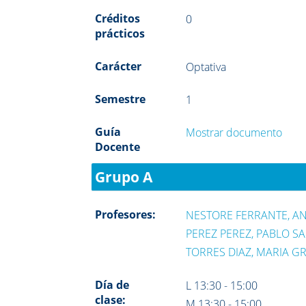
Créditos
0
prácticos
Carácter
Optativa
Semestre
1
Guía
Mostrar documento
Docente
Grupo A
Profesores:
NESTORE FERRANTE, A
PEREZ PEREZ, PABLO S
TORRES DIAZ, MARIA G
Día de
L 13:30 - 15:00
clase:
M 13:30 - 15:00