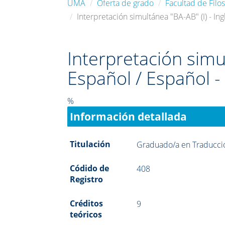
UMA
Oferta de grado
Facultad de Filos
Interpretación simultánea "BA-AB" (I) - Ing
Interpretación simul
Español / Español -
%
Información detallada
Titulación
Graduado/a en Traducció
Códido de
408
Registro
Créditos
9
teóricos