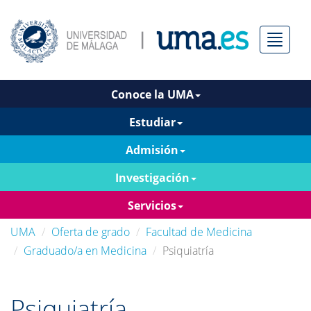
Menú
Conoce la UMA
Estudiar
Admisión
Investigación
Servicios
UMA
Oferta de grado
Facultad de Medicina
Graduado/a en Medicina
Psiquiatría
Psiquiatría