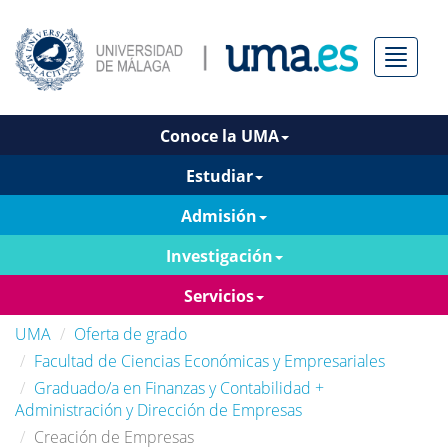
Menú
Conoce la UMA
Estudiar
Admisión
Investigación
Servicios
UMA
Oferta de grado
Facultad de Ciencias Económicas y Empresariales
Graduado/a en Finanzas y Contabilidad +
Administración y Dirección de Empresas
Creación de Empresas