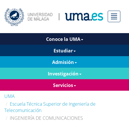
Menú
Conoce la UMA
Estudiar
Admisión
Investigación
Servicios
UMA
Escuela Técnica Superior de Ingeniería de
Telecomunicación
INGENIERÍA DE COMUNICACIONES