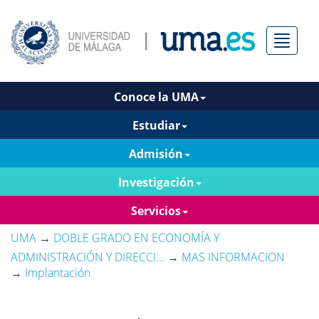
Menú
Conoce la UMA
Estudiar
Admisión
Investigación
Servicios
UMA
→
DOBLE GRADO EN ECONOMÍA Y
ADMINISTRACIÓN Y DIRECCI...
→
MAS INFORMACION
→
Implantación