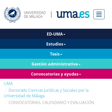
Menú
ED-UMA
Estudios
Tesis
Gestión administrativa
Convocatorias y ayudas
UMA
Doctorado Ciencias Jurídicas y Sociales por la
Universidad de Málaga
CONVOCATORIAS, CALENDARIO Y EVALUACIÓN