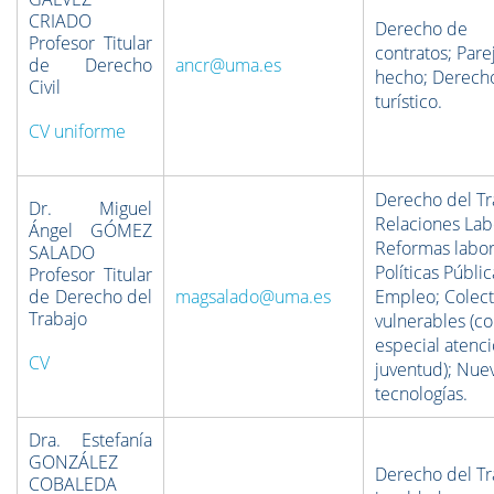
CRIADO
Derecho de
Profesor Titular
contratos; Pare
de Derecho
ancr@uma.es
hecho; Derech
Civil
turístico.
CV uniforme
Derecho del Tr
Dr. Miguel
Relaciones Lab
Ángel GÓMEZ
Reformas labor
SALADO
Políticas Públi
Profesor Titular
de Derecho del
magsalado@uma.es
Empleo; Colect
Trabajo
vulnerables (c
especial atenci
CV
juventud); Nue
tecnologías.
Dra. Estefanía
GONZÁLEZ
Derecho del Tr
COBALEDA