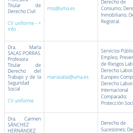
Derecho de
Titular de
mss@uma.es
Consumo; Der
Derecho Civil
Inmobiliario; 
Registral.
CV uniforme
-
+
info
Dra. María
Servicios Públi
SALAS PORRAS
Empleo; Preve
Profesora
de Riesgos Lab
Titular de
Derecho Labor
Derecho del
Trabajo y de la
mariasalas@uma.es
Europeo Comp
Seguridad
Derecho Labor
Social
Internacional
Comparado;
CV uniforme
Protección Soci
Dra. Carmen
Derecho de
SÁNCHEZ
Sucesiones; D
HERNÁNDEZ