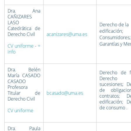
Dra. Ana
CAÑIZARES
LASO
Derecho de la
Catedrática de
edificación;
Derecho Civil
acanizares@uma.es
Consumidores;
Garantías y Me
CV uniforme
-
+
info
Dra. Belén
Derecho de fa
María CASADO
Derecho
CASADO
sucesiones; D
Profesora
de obligaci
Titular de
bcasado@uma.es
contratos; D
Derecho Civil
edificación; D
de consumo .
CV uniforme
Dra. Paula