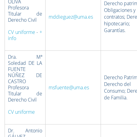
OLIVA
Derecho patrim
Profesora
Obligaciones y
Titular de
mddieguez@uma.es
contratos; Der
Derecho Civil
hipotecario;
Garantías.
CV uniforme
-
+
info
Dra. Mª
Soledad DE LA
FUENTE
NÚÑEZ DE
Derecho Patrim
CASTRO
Derecho del
Profesora
msfuente@uma.es
Consumo; Der
Titular de
de Familia.
Derecho Civil
CV uniforme
Dr. Antonio
GÁLVEZ