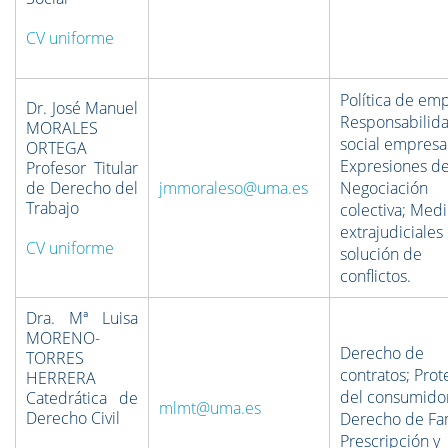
CV uniforme
Política de em
Dr. José Manuel
Responsabilid
MORALES
social empresar
ORTEGA
Expresiones de
Profesor Titular
de Derecho del
jmmoraleso@uma.es
Negociación
Trabajo
colectiva; Med
extrajudiciales
CV uniforme
solución de
conflictos.
Dra. Mª Luisa
MORENO-
Derecho de
TORRES
contratos; Prot
HERRERA
del consumido
Catedrática de
mlmt@uma.es
Derecho Civil
Derecho de Fam
Prescripción y