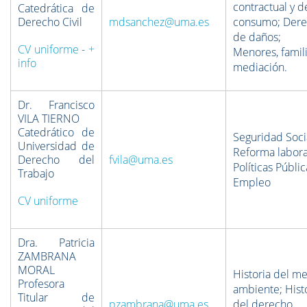
contractual y d
Catedrática de
Derecho Civil
mdsanchez@uma.es
consumo; Der
de daños;
CV uniforme
-
+
Menores, famili
info
mediación.
Dr. Francisco
VILA TIERNO
Catedrático de
Seguridad Soci
Universidad de
Reforma labora
Derecho del
fvila@uma.es
Políticas Públi
Trabajo
Empleo
CV uniforme
Dra. Patricia
ZAMBRANA
MORAL
Historia del m
Profesora
ambiente; Hist
Titular de
pzambrana@uma.es
del derecho