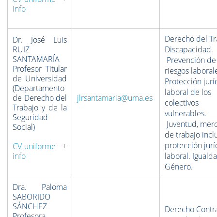
info
Derecho del Tr
Dr. José Luis
RUIZ
Discapacidad.
SANTAMARÍA
Prevención de
Profesor Titular
riesgos laboral
de Universidad
Protección jurí
(Departamento
laboral de los
de Derecho del
jlrsantamaria@uma.es
colectivos
Trabajo y de la
vulnerables.
Seguridad
Juventud, mer
Social)
de trabajo incl
protección jurí
CV uniforme
-
+
info
laboral. Iguald
Género.
Dra. Paloma
SABORIDO
SÁNCHEZ
Derecho Contra
Profesora