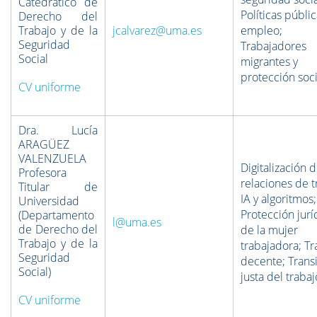
Catedrático de
Políticas públi
Derecho del
Trabajo y de la
jcalvarez@uma.es
empleo;
Seguridad
Trabajadores
Social
migrantes y
protección soci
CV uniforme
Dra. Lucía
ARAGÜEZ
VALENZUELA
Digitalización d
Profesora
relaciones de t
Titular de
IA y algoritmos;
Universidad
Protección jurí
(Departamento
l@uma.es
de Derecho del
de la mujer
Trabajo y de la
trabajadora; Tr
Seguridad
decente; Trans
Social)
justa del trabaj
CV uniforme