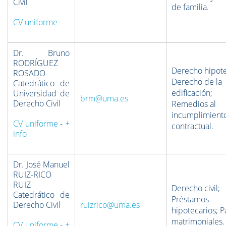
Civil
de familia.
CV uniforme
Dr. Bruno
RODRÍGUEZ
Derecho hipote
ROSADO
Derecho de la
Catedrático de
edificación;
Universidad de
brm@uma.es
Derecho Civil
Remedios al
incumplimient
CV uniforme
-
+
contractual.
info
Dr. José Manuel
RUIZ-RICO
RUIZ
Derecho civil;
Catedrático de
Préstamos
Derecho Civil
ruizrico@uma.es
hipotecarios; P
matrimoniales.
CV uniforme
-
+