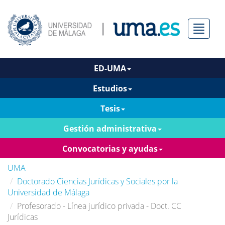
Menú
ED-UMA
Estudios
Tesis
Gestión administrativa
Convocatorias y ayudas
UMA
Doctorado Ciencias Jurídicas y Sociales por la
Universidad de Málaga
Profesorado - Línea jurídico privada - Doct. CC
Jurídicas