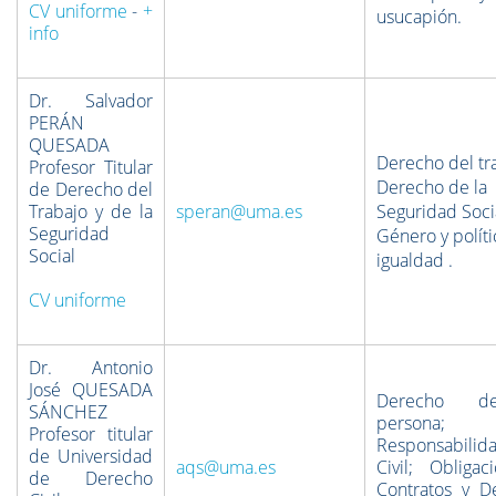
CV uniforme
-
+
usucapión.
info
Dr. Salvador
PERÁN
QUESADA
Derecho del tr
Profesor Titular
Derecho de la
de Derecho del
Trabajo y de la
speran@uma.es
Seguridad Soci
Seguridad
Género y políti
Social
igualdad .
CV uniforme
Dr. Antonio
José QUESADA
Derecho d
SÁNCHEZ
persona;
Profesor titular
Responsabilid
de Universidad
aqs@uma.es
Civil; Obligac
de Derecho
Contratos y D