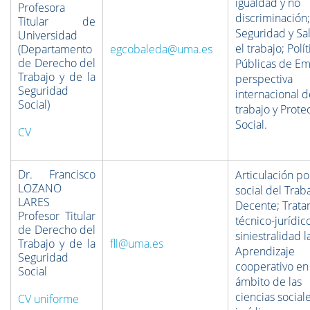
igualdad y no
Profesora
discriminación;
Titular de
Seguridad y Sa
Universidad
el trabajo; Polít
(Departamento
egcobaleda@uma.es
de Derecho del
Públicas de Em
Trabajo y de la
perspectiva
Seguridad
internacional d
Social)
trabajo y Prote
Social.
CV
Dr. Francisco
Articulación pol
LOZANO
social del Trab
LARES
Decente; Trata
Profesor Titular
técnico-jurídic
de Derecho del
siniestralidad l
Trabajo y de la
fll@uma.es
Aprendizaje
Seguridad
cooperativo en
Social
ámbito de las
ciencias sociale
CV uniforme