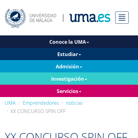
Menú
Conoce la UMA
Estudiar
Admisión
Investigación
Servicios
UMA
Emprendedores
noticias
XX CONCURSO SPIN OFF
XX CONCURSO SPIN OFF