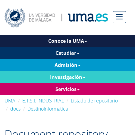
Menú
Conoce la UMA
Estudiar
Admisión
Investigación
Servicios
UMA
E.T.S.I. INDUSTRIAL
Listado de repositorio
docs
DestinoInformatica
Document repository