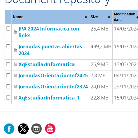
Modification
Name
Size
date
JPA 2024 Informatica con
26,4 MB
14/03/202
links
Jornadas puertas abiertas
499,2 MB
15/03/202
2024
XqEstudiarInformatica
26,9 MB
13/03/202
JornadasOrientacionInf2425
7,8 MB
04/11/202
JornadasOrientacionInf2324
24,0 MB
29/11/202
XqEstudiarInformatica_1
22,8 MB
15/01/202