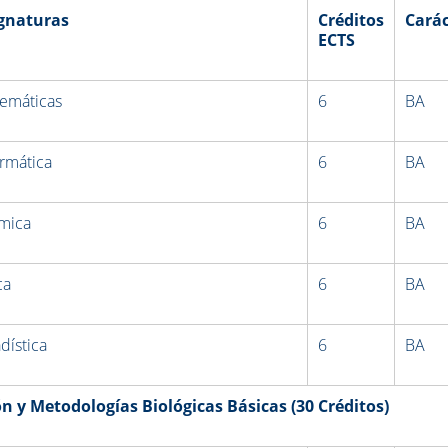
gnaturas
Créditos
Carác
ECTS
emáticas
6
BA
ormática
6
BA
mica
6
BA
ca
6
BA
dística
6
BA
 y Metodologías Biológicas Básicas (30 Créditos)