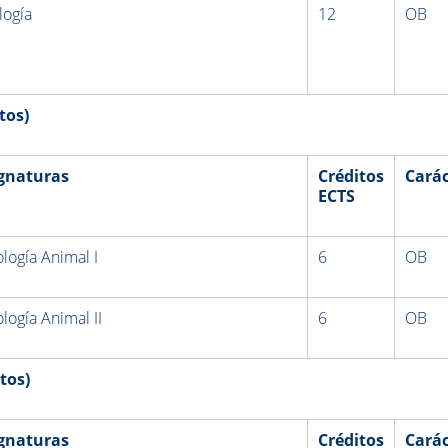
logía
12
OB
tos)
gnaturas
Créditos
Carác
ECTS
ología Animal I
6
OB
ología Animal II
6
OB
tos)
gnaturas
Créditos
Carác