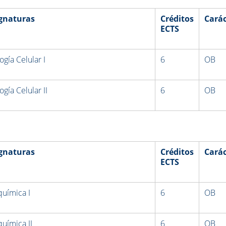
gnaturas
Créditos
Carác
ECTS
ogía Celular I
6
OB
ogía Celular II
6
OB
gnaturas
Créditos
Carác
ECTS
química I
6
OB
química II
6
OB