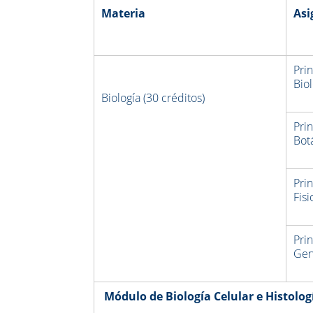
Materia
Asi
Pri
Bio
Biología (30 créditos)
Pri
Bot
Pri
Fisi
Pri
Gen
Módulo de Biología Celular e Histologí