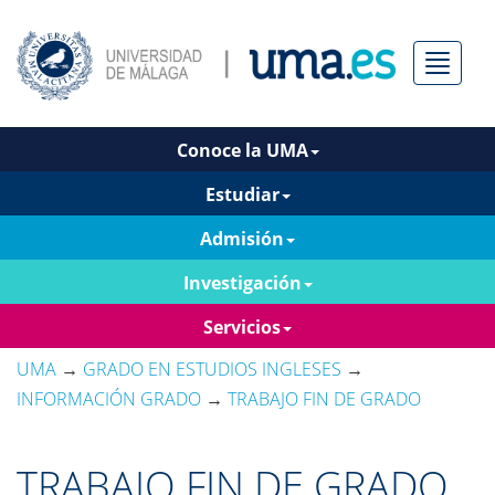
Menú
Conoce la UMA
Estudiar
Admisión
Investigación
Servicios
UMA
→
GRADO EN ESTUDIOS INGLESES
→
INFORMACIÓN GRADO
→
TRABAJO FIN DE GRADO
TRABAJO FIN DE GRADO