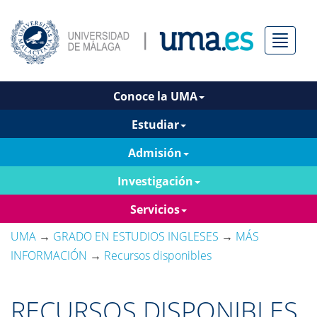
Menú
Conoce la UMA
Estudiar
Admisión
Investigación
Servicios
UMA
→
GRADO EN ESTUDIOS INGLESES
→
MÁS
INFORMACIÓN
→
Recursos disponibles
RECURSOS DISPONIBLES