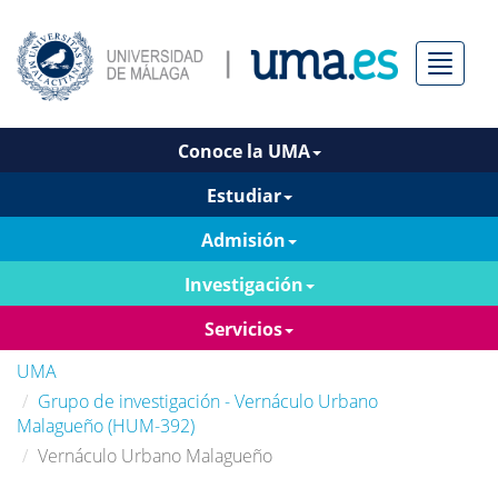
Menú
Conoce la UMA
Estudiar
Admisión
Investigación
Servicios
UMA
Grupo de investigación - Vernáculo Urbano
Malagueño (HUM-392)
Vernáculo Urbano Malagueño