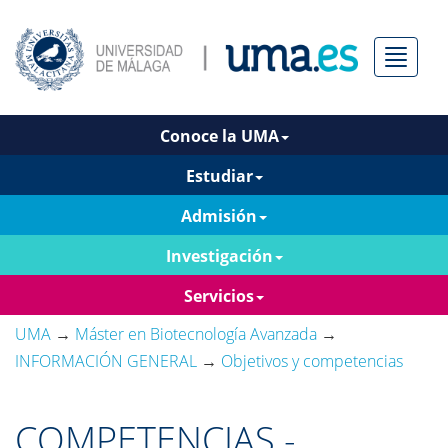
Menú
Conoce la UMA
Estudiar
Admisión
Investigación
Servicios
UMA
→
Máster en Biotecnología Avanzada
→
INFORMACIÓN GENERAL
→
Objetivos y competencias
COMPETENCIAS -