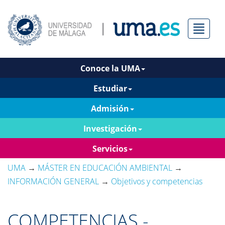
Menú
Conoce la UMA
Estudiar
Admisión
Investigación
Servicios
UMA
→
MÁSTER EN EDUCACIÓN AMBIENTAL
→
INFORMACIÓN GENERAL
→
Objetivos y competencias
COMPETENCIAS -